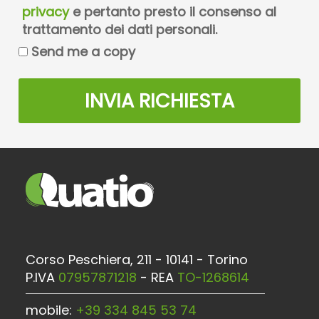
privacy
e pertanto presto il consenso al
trattamento dei dati personali.
Send me a copy
INVIA RICHIESTA
Corso Peschiera, 211 - 10141 - Torino
P.IVA
07957871218
- REA
TO-1268614
mobile:
+39 334 845 53 74