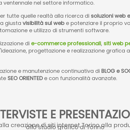
a ventennale nel settore informatico.
 tutte quelle realtà alla ricerca di
soluzioni web 
la giusta
visibilità sul web
e potenziare il proprio v
utomazione e utilizzo di strumenti software.
lizzazione di
e-commerce professionali
,
siti web p
ta l'ideazione, progettazione e realizzazione grafic
zzazione e manutenzione continuativa di
BLOG e SO
nte
SEO ORIENTED
e con funzionalità avanzate.
NTERVISTE E PRESENTAZIO
creazione di siti internet Torino alla produz
allo studio grafico di Torino