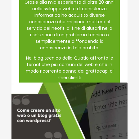
Grazie alla mia esperienza di oltre 20 anni
nello sviluppo web e di consulenza
informatica ho acquisito diverse
conoscenze che mi piace mettere al
servizio dei neofiti al fine di aiutarli nella
risoluzione di un problema tecnico o
semplicemente diffondendo la
conoscenza in tale ambito.
Nel blog tecnico della Quatio affronto le
tematiche più comuni del web e che in
modo ricorrente danno dei grattacapi ai
miei clienti
www.quatio.it
PUBLISHED IN
QUATIO BLOG
,
WEB