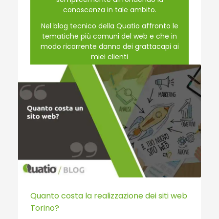
conoscenza in tale ambito.
Nel blog tecnico della Quatio affronto le
tematiche più comuni del web e che in
modo ricorrente danno dei grattacapi ai
miei clienti
www.quatio.it
PUBLISHED IN
WEB
,
QUATIO BLOG
Quanto costa la realizzazione dei siti web
Torino?