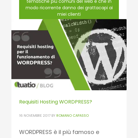
tematiche più comuni del web e che in
modo ricorrente danno dei grattacapi ai
miei clienti
www.quatio.it
PUBLISHED IN
WEB
,
QUATIO BLOG
Requisiti Hosting WORDPRESS?
16 NOVEMBRE 2017
BY
ROMANO CAPASSO
WORDPRESS è il più famoso e