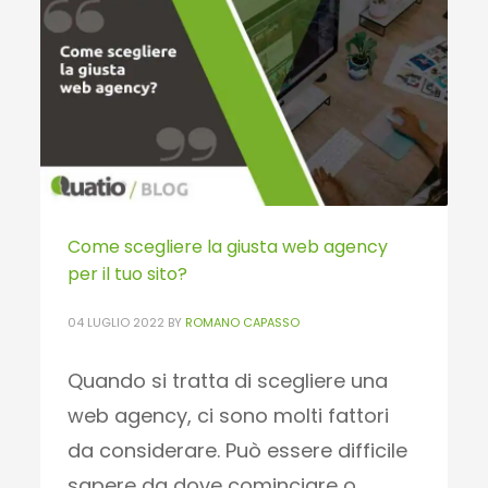
PUBLISHED IN
WEB
,
QUATIO BLOG
Come scegliere la giusta web agency
per il tuo sito?
04 LUGLIO 2022
BY
ROMANO CAPASSO
Quando si tratta di scegliere una
web agency, ci sono molti fattori
da considerare. Può essere difficile
sapere da dove cominciare o