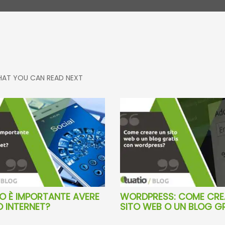
AT YOU CAN READ NEXT
 È IMPORTANTE AVERE
WORDPRESS: COME CRE
O INTERNET?
SITO WEB O UN BLOG G