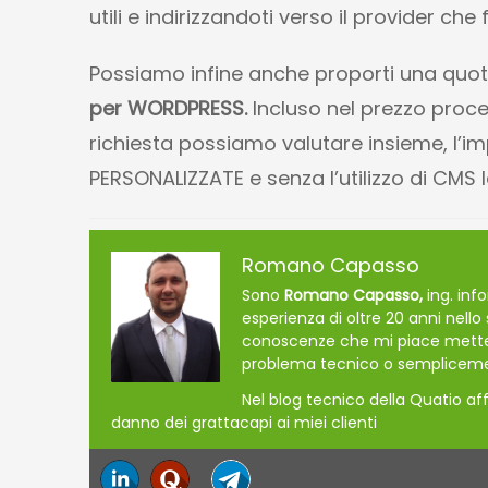
utili e indirizzandoti verso il provider che
Possiamo infine anche proporti una quot
per WORDPRESS.
Incluso nel prezzo pro
richiesta possiamo valutare insieme, l’i
PERSONALIZZATE e senza l’utilizzo di CMS 
Romano Capasso
Sono
Romano Capasso,
ing. in
esperienza di oltre 20 anni nell
conoscenze che mi piace mettere al
problema tecnico o sempliceme
Nel blog tecnico della Quatio a
danno dei grattacapi ai miei clienti