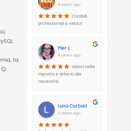
4 years ago
Cordiali,
professionali e veloci!
iù
MySQL
Pier L
4 years ago
omia, fa
Veloci nella
 😉
risposta e attenti alle
necessità.
Luna Corbari
4 years ago