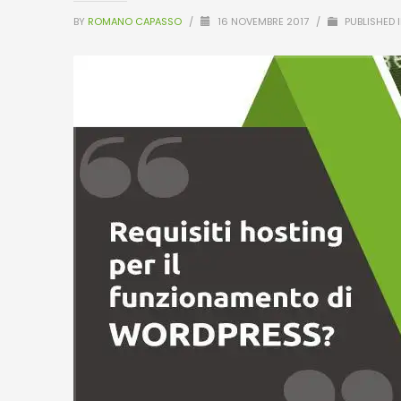
BY
ROMANO CAPASSO
/
16 NOVEMBRE 2017
/
PUBLISHED 