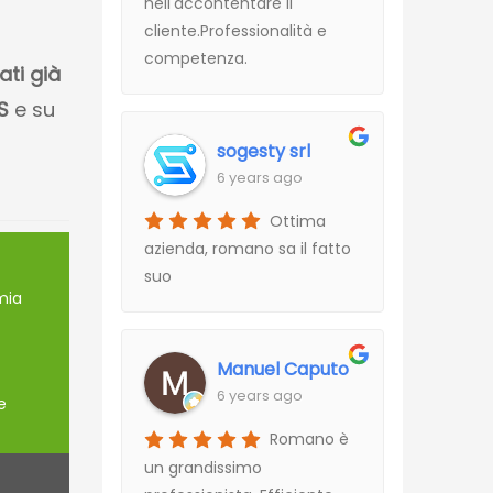
nell'accontentare il
cliente.Professionalità e
competenza.
ati già
S
e su
sogesty srl
6 years ago
Ottima
azienda, romano sa il fatto
suo
mia
Manuel Caputo
6 years ago
e
Romano è
un grandissimo