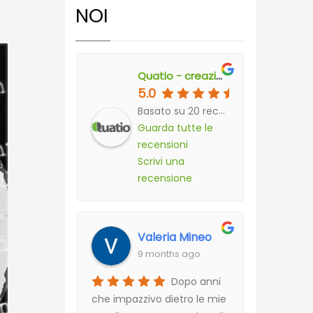
NOI
Quatio - creazione siti internet e studio grafico a torino
5.0
Basato su 20 recensioni
Guarda tutte le
recensioni
Scrivi una
recensione
Valeria Mineo
9 months ago
Dopo anni
che impazzivo dietro le mie