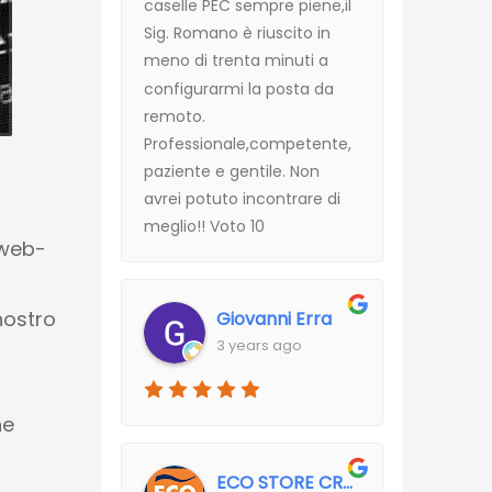
caselle PEC sempre piene,il
Sig. Romano è riuscito in
meno di trenta minuti a
configurarmi la posta da
remoto.
Professionale,competente,
paziente e gentile. Non
avrei potuto incontrare di
meglio!! Voto 10
 web-
nostro
Giovanni Erra
3 years ago
he
ECO STORE CROCETTA